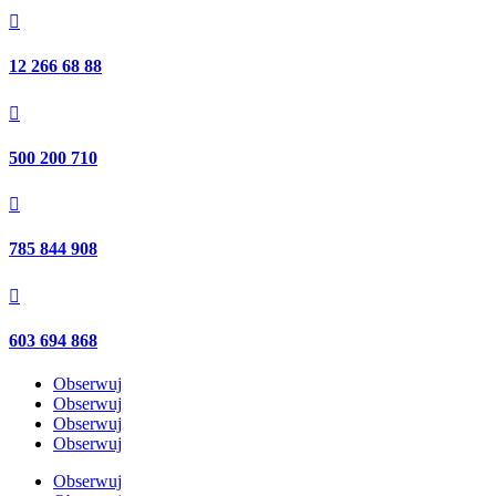

12 266 68 88

500 200 710

785 844 908

603 694 868
Obserwuj
Obserwuj
Obserwuj
Obserwuj
Obserwuj