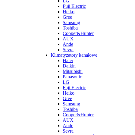
LG
Fuji Electric
Heiko
Gree
Samsung
Toshiba
Cooper&Hunter
AUX
Ande
Sevra
Klimatyzatory kanałowe
Haier
Daikin
Mitsubishi
Panasonic
LG
Fuji Electric
Heiko
Gree
Samsung
Toshiba
Cooper&Hunter
AUX
Ande
Sevra