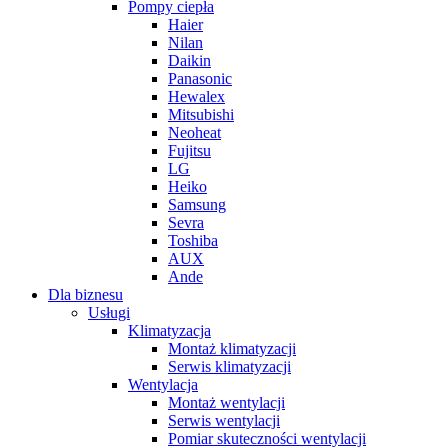
Pompy ciepła
Haier
Nilan
Daikin
Panasonic
Hewalex
Mitsubishi
Neoheat
Fujitsu
LG
Heiko
Samsung
Sevra
Toshiba
AUX
Ande
Dla biznesu
Usługi
Klimatyzacja
Montaż klimatyzacji
Serwis klimatyzacji
Wentylacja
Montaż wentylacji
Serwis wentylacji
Pomiar skuteczności wentylacji