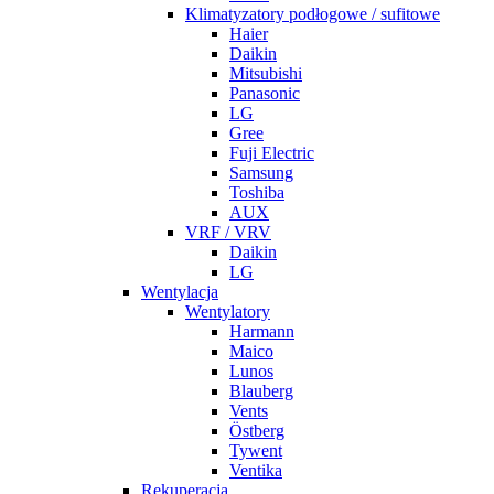
Klimatyzatory podłogowe / sufitowe
Haier
Daikin
Mitsubishi
Panasonic
LG
Gree
Fuji Electric
Samsung
Toshiba
AUX
VRF / VRV
Daikin
LG
Wentylacja
Wentylatory
Harmann
Maico
Lunos
Blauberg
Vents
Östberg
Tywent
Ventika
Rekuperacja