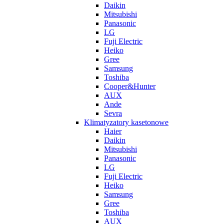
Daikin
Mitsubishi
Panasonic
LG
Fuji Electric
Heiko
Gree
Samsung
Toshiba
Cooper&Hunter
AUX
Ande
Sevra
Klimatyzatory kasetonowe
Haier
Daikin
Mitsubishi
Panasonic
LG
Fuji Electric
Heiko
Samsung
Gree
Toshiba
AUX