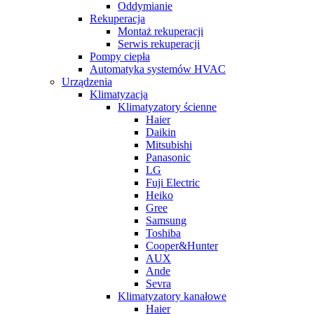
Oddymianie
Rekuperacja
Montaż rekuperacji
Serwis rekuperacji
Pompy ciepła
Automatyka systemów HVAC
Urządzenia
Klimatyzacja
Klimatyzatory ścienne
Haier
Daikin
Mitsubishi
Panasonic
LG
Fuji Electric
Heiko
Gree
Samsung
Toshiba
Cooper&Hunter
AUX
Ande
Sevra
Klimatyzatory kanałowe
Haier