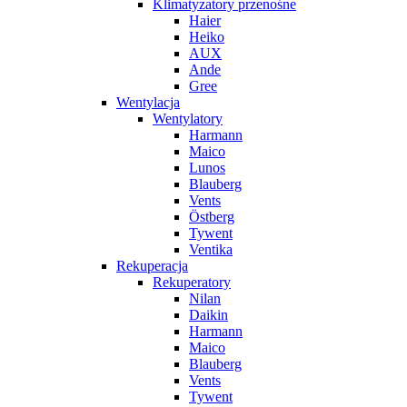
Klimatyzatory przenośne
Haier
Heiko
AUX
Ande
Gree
Wentylacja
Wentylatory
Harmann
Maico
Lunos
Blauberg
Vents
Östberg
Tywent
Ventika
Rekuperacja
Rekuperatory
Nilan
Daikin
Harmann
Maico
Blauberg
Vents
Tywent