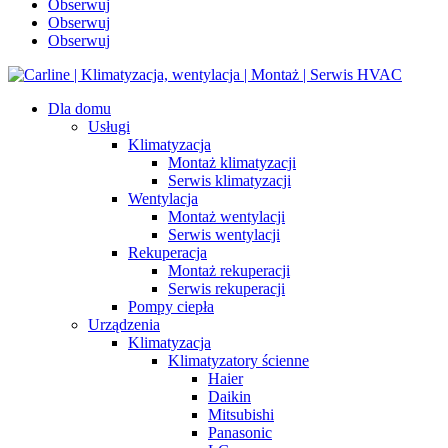
Obserwuj
Obserwuj
Obserwuj
Dla domu
Usługi
Klimatyzacja
Montaż klimatyzacji
Serwis klimatyzacji
Wentylacja
Montaż wentylacji
Serwis wentylacji
Rekuperacja
Montaż rekuperacji
Serwis rekuperacji
Pompy ciepła
Urządzenia
Klimatyzacja
Klimatyzatory ścienne
Haier
Daikin
Mitsubishi
Panasonic