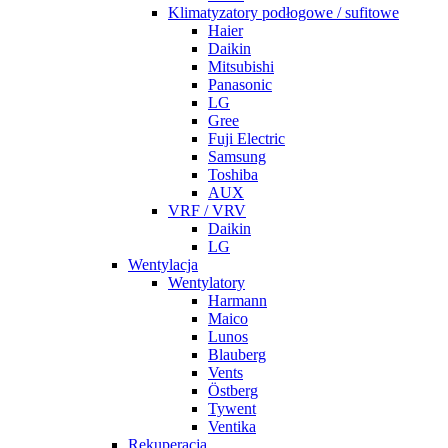
Klimatyzatory podłogowe / sufitowe
Haier
Daikin
Mitsubishi
Panasonic
LG
Gree
Fuji Electric
Samsung
Toshiba
AUX
VRF / VRV
Daikin
LG
Wentylacja
Wentylatory
Harmann
Maico
Lunos
Blauberg
Vents
Östberg
Tywent
Ventika
Rekuperacja