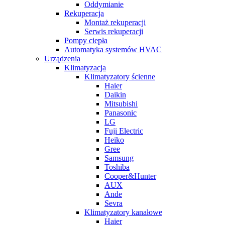
Oddymianie
Rekuperacja
Montaż rekuperacji
Serwis rekuperacji
Pompy ciepła
Automatyka systemów HVAC
Urządzenia
Klimatyzacja
Klimatyzatory ścienne
Haier
Daikin
Mitsubishi
Panasonic
LG
Fuji Electric
Heiko
Gree
Samsung
Toshiba
Cooper&Hunter
AUX
Ande
Sevra
Klimatyzatory kanałowe
Haier