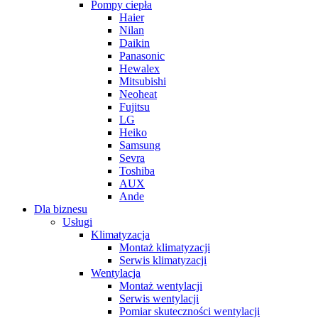
Pompy ciepła
Haier
Nilan
Daikin
Panasonic
Hewalex
Mitsubishi
Neoheat
Fujitsu
LG
Heiko
Samsung
Sevra
Toshiba
AUX
Ande
Dla biznesu
Usługi
Klimatyzacja
Montaż klimatyzacji
Serwis klimatyzacji
Wentylacja
Montaż wentylacji
Serwis wentylacji
Pomiar skuteczności wentylacji