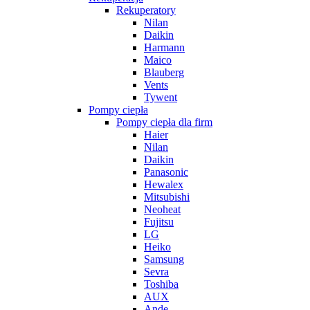
Rekuperatory
Nilan
Daikin
Harmann
Maico
Blauberg
Vents
Tywent
Pompy ciepła
Pompy ciepła dla firm
Haier
Nilan
Daikin
Panasonic
Hewalex
Mitsubishi
Neoheat
Fujitsu
LG
Heiko
Samsung
Sevra
Toshiba
AUX
Ande