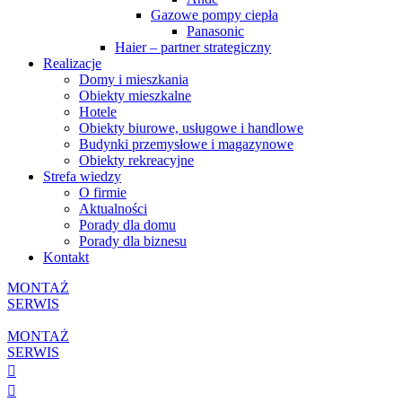
Gazowe pompy ciepła
Panasonic
Haier – partner strategiczny
Realizacje
Domy i mieszkania
Obiekty mieszkalne
Hotele
Obiekty biurowe, usługowe i handlowe
Budynki przemysłowe i magazynowe
Obiekty rekreacyjne
Strefa wiedzy
O firmie
Aktualności
Porady dla domu
Porady dla biznesu
Kontakt
MONTAŻ
SERWIS
MONTAŻ
SERWIS

