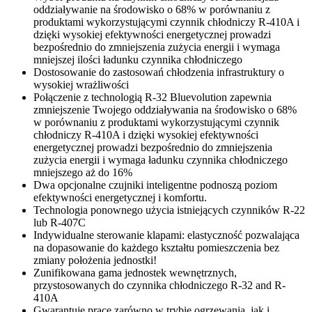
oddziaływanie na środowisko o 68% w porównaniu z
produktami wykorzystującymi czynnik chłodniczy R-410A i
dzięki wysokiej efektywności energetycznej prowadzi
bezpośrednio do zmniejszenia zużycia energii i wymaga
mniejszej ilości ładunku czynnika chłodniczego
Dostosowanie do zastosowań chłodzenia infrastruktury o
wysokiej wrażliwości
Połączenie z technologią R-32 Bluevolution zapewnia
zmniejszenie Twojego oddziaływania na środowisko o 68%
w porównaniu z produktami wykorzystującymi czynnik
chłodniczy R-410A i dzięki wysokiej efektywności
energetycznej prowadzi bezpośrednio do zmniejszenia
zużycia energii i wymaga ładunku czynnika chłodniczego
mniejszego aż do 16%
Dwa opcjonalne czujniki inteligentne podnoszą poziom
efektywności energetycznej i komfortu.
Technologia ponownego użycia istniejących czynników R-22
lub R-407C
Indywidualne sterowanie klapami: elastyczność pozwalająca
na dopasowanie do każdego kształtu pomieszczenia bez
zmiany położenia jednostki!
Zunifikowana gama jednostek wewnętrznych,
przystosowanych do czynnika chłodniczego R-32 and R-
410A
Gwarantuje pracę zarówno w trybie ogrzewania, jak i