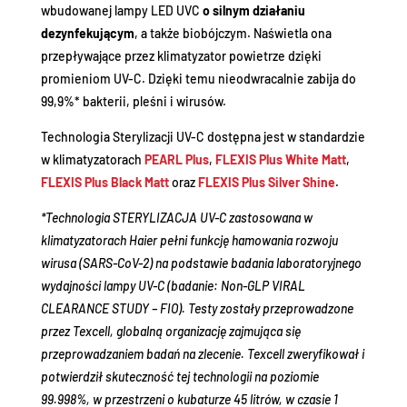
wbudowanej lampy LED UVC
o silnym działaniu
dezynfekującym
, a także biobójczym. Naświetla ona
przepływające przez klimatyzator powietrze dzięki
promieniom UV-C. Dzięki temu nieodwracalnie zabija do
99,9%* bakterii, pleśni i wirusów.
Technologia Sterylizacji UV-C dostępna jest w standardzie
w klimatyzatorach
PEARL Plus
,
FLEXIS Plus White Matt
,
FLEXIS Plus Black Matt
oraz
FLEXIS Plus Silver Shine
.
*Technologia STERYLIZACJA UV-C zastosowana w
klimatyzatorach Haier pełni funkcję hamowania rozwoju
wirusa (SARS-CoV-2) na podstawie badania laboratoryjnego
wydajności lampy UV-C (badanie: Non-GLP VIRAL
CLEARANCE STUDY – FIO). Testy zostały przeprowadzone
przez Texcell, globalną organizację zajmująca się
przeprowadzaniem badań na zlecenie. Texcell zweryfikował i
potwierdził skuteczność tej technologii na poziomie
99.998%, w przestrzeni o kubaturze 45 litrów, w czasie 1