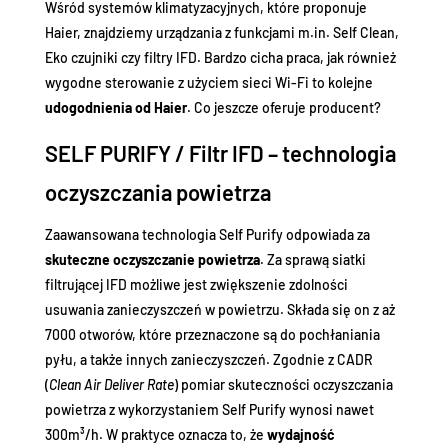
Wśród systemów klimatyzacyjnych, które proponuje
Haier, znajdziemy urządzania z funkcjami m.in. Self Clean,
Eko czujniki czy filtry IFD. Bardzo cicha praca, jak również
wygodne sterowanie z użyciem sieci Wi-Fi to kolejne
udogodnienia od Haier
. Co jeszcze oferuje producent?
SELF PURIFY / Filtr IFD – technologia
oczyszczania powietrza
Zaawansowana technologia Self Purify odpowiada za
skuteczne oczyszczanie powietrza
. Za sprawą siatki
filtrującej IFD możliwe jest zwiększenie zdolności
usuwania zanieczyszczeń w powietrzu. Składa się on z aż
7000 otworów, które przeznaczone są do pochłaniania
pyłu, a także innych zanieczyszczeń. Zgodnie z CADR
(
Clean Air Deliver Rate
) pomiar skuteczności oczyszczania
powietrza z wykorzystaniem Self Purify wynosi nawet
300m³/h. W praktyce oznacza to, że
wydajność