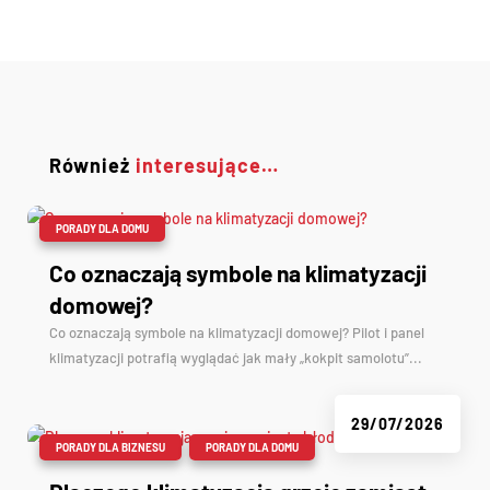
Również
interesujące…
|
PORADY DLA DOMU
Co oznaczają symbole na klimatyzacji
domowej?
Co oznaczają symbole na klimatyzacji domowej? Pilot i panel
klimatyzacji potrafią wyglądać jak mały „kokpit samolotu”...
29/07/2026
|
,
PORADY DLA BIZNESU
PORADY DLA DOMU