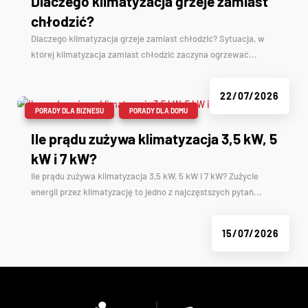
Dlaczego klimatyzacja grzeje zamiast
chłodzić?
Dlaczego klimatyzacja grzeje zamiast chłodzić? Sytuacja, w
której klimatyzacja zamiast chłodzić zaczyna ogrzewać...
22/07/2026
|
,
PORADY DLA BIZNESU
PORADY DLA DOMU
Ile prądu zużywa klimatyzacja 3,5 kW, 5
kW i 7 kW?
Ile prądu zużywa klimatyzacja 3,5 kW, 5 kW i 7 kW? Zużycie
energii przez klimatyzację to jedno z najczęstszych pytań...
15/07/2026