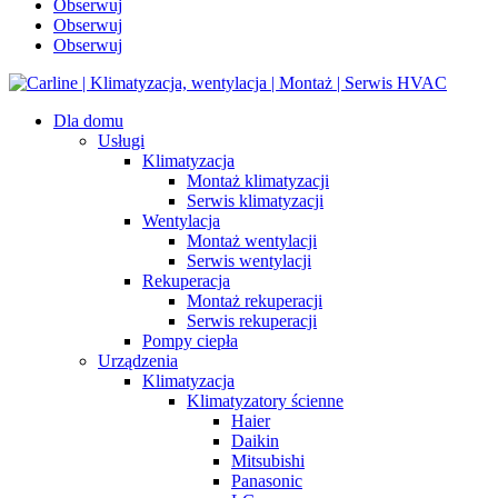
Obserwuj
Obserwuj
Obserwuj
Dla domu
Usługi
Klimatyzacja
Montaż klimatyzacji
Serwis klimatyzacji
Wentylacja
Montaż wentylacji
Serwis wentylacji
Rekuperacja
Montaż rekuperacji
Serwis rekuperacji
Pompy ciepła
Urządzenia
Klimatyzacja
Klimatyzatory ścienne
Haier
Daikin
Mitsubishi
Panasonic