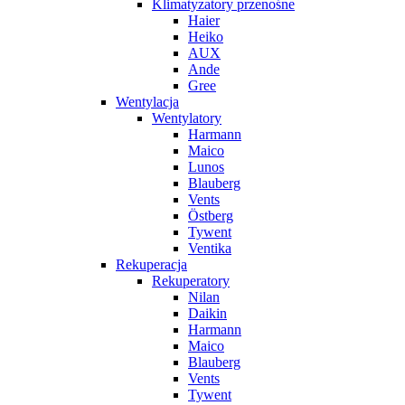
Klimatyzatory przenośne
Haier
Heiko
AUX
Ande
Gree
Wentylacja
Wentylatory
Harmann
Maico
Lunos
Blauberg
Vents
Östberg
Tywent
Ventika
Rekuperacja
Rekuperatory
Nilan
Daikin
Harmann
Maico
Blauberg
Vents
Tywent