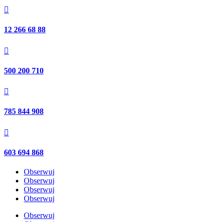

12 266 68 88

500 200 710

785 844 908

603 694 868
Obserwuj
Obserwuj
Obserwuj
Obserwuj
Obserwuj