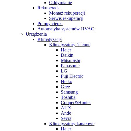
Oddymianie
Rekuperacja
Montaż rekuperacji
Serwis rekuperacji
Pompy ciepła
Automatyka systemów HVAC
Urządzenia
Klimatyzacja
Klimatyzatory ścienne
Haier
Daikin
Mitsubishi
Panasonic
LG
Fuji Electric
Heiko
Gree
Samsung
Toshiba
Cooper&Hunter
AUX
Ande
Sevra
Klimatyzatory kanałowe
Haier