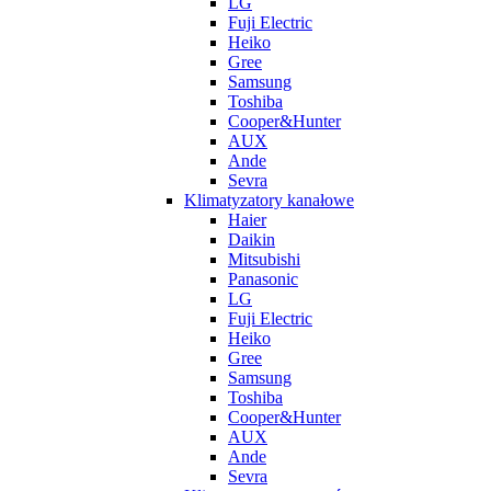
LG
Fuji Electric
Heiko
Gree
Samsung
Toshiba
Cooper&Hunter
AUX
Ande
Sevra
Klimatyzatory kanałowe
Haier
Daikin
Mitsubishi
Panasonic
LG
Fuji Electric
Heiko
Gree
Samsung
Toshiba
Cooper&Hunter
AUX
Ande
Sevra