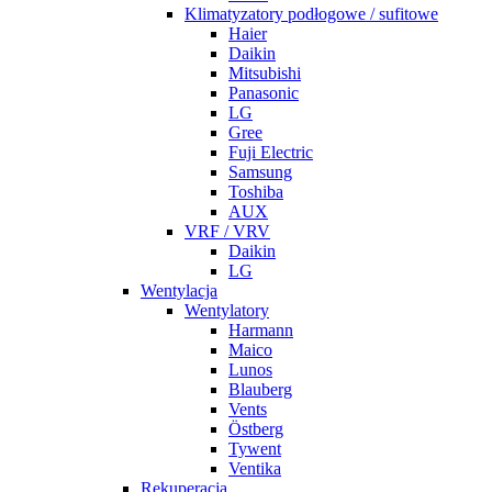
Klimatyzatory podłogowe / sufitowe
Haier
Daikin
Mitsubishi
Panasonic
LG
Gree
Fuji Electric
Samsung
Toshiba
AUX
VRF / VRV
Daikin
LG
Wentylacja
Wentylatory
Harmann
Maico
Lunos
Blauberg
Vents
Östberg
Tywent
Ventika
Rekuperacja