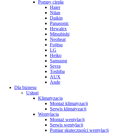
Pompy ciepła
Haier
Nilan
Daikin
Panasonic
Hewalex
Mitsubishi
Neoheat
Fujitsu
LG
Heiko
Samsung
Sevra
Toshiba
AUX
Ande
Dla biznesu
Usługi
Klimatyzacja
Montaż klimatyzacji
Serwis klimatyzacji
Wentylacja
Montaż wentylacji
Serwis wentylacji
Pomiar skuteczności wentylacji