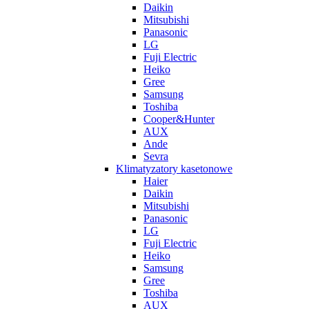
Daikin
Mitsubishi
Panasonic
LG
Fuji Electric
Heiko
Gree
Samsung
Toshiba
Cooper&Hunter
AUX
Ande
Sevra
Klimatyzatory kasetonowe
Haier
Daikin
Mitsubishi
Panasonic
LG
Fuji Electric
Heiko
Samsung
Gree
Toshiba
AUX