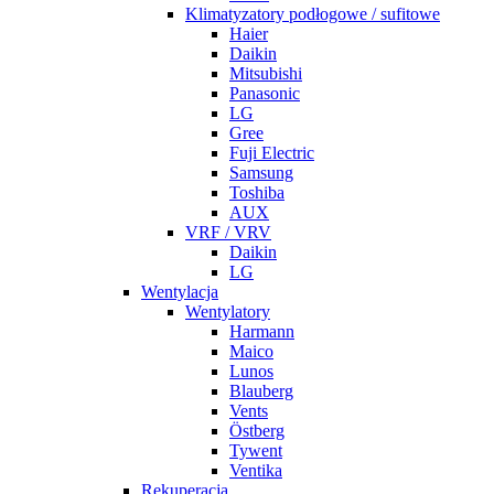
Klimatyzatory podłogowe / sufitowe
Haier
Daikin
Mitsubishi
Panasonic
LG
Gree
Fuji Electric
Samsung
Toshiba
AUX
VRF / VRV
Daikin
LG
Wentylacja
Wentylatory
Harmann
Maico
Lunos
Blauberg
Vents
Östberg
Tywent
Ventika
Rekuperacja