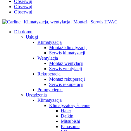
Obserwuj
Obserwuj
Obserwuj
Dla domu
Usługi
Klimatyzacja
Montaż klimatyzacji
Serwis klimatyzacji
Wentylacja
Montaż wentylacji
Serwis wentylacji
Rekuperacja
Montaż rekuperacji
Serwis rekuperacji
Pompy ciepła
Urządzenia
Klimatyzacja
Klimatyzatory ścienne
Haier
Daikin
Mitsubishi
Panasonic