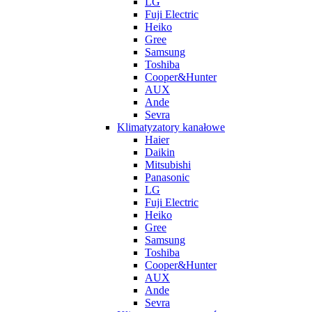
LG
Fuji Electric
Heiko
Gree
Samsung
Toshiba
Cooper&Hunter
AUX
Ande
Sevra
Klimatyzatory kanałowe
Haier
Daikin
Mitsubishi
Panasonic
LG
Fuji Electric
Heiko
Gree
Samsung
Toshiba
Cooper&Hunter
AUX
Ande
Sevra