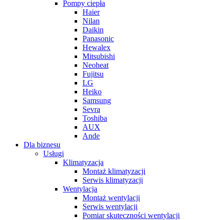
Pompy ciepła
Haier
Nilan
Daikin
Panasonic
Hewalex
Mitsubishi
Neoheat
Fujitsu
LG
Heiko
Samsung
Sevra
Toshiba
AUX
Ande
Dla biznesu
Usługi
Klimatyzacja
Montaż klimatyzacji
Serwis klimatyzacji
Wentylacja
Montaż wentylacji
Serwis wentylacji
Pomiar skuteczności wentylacji