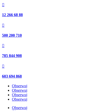

12 266 68 88

500 200 710

785 844 908

603 694 868
Obserwuj
Obserwuj
Obserwuj
Obserwuj
Obserwuj