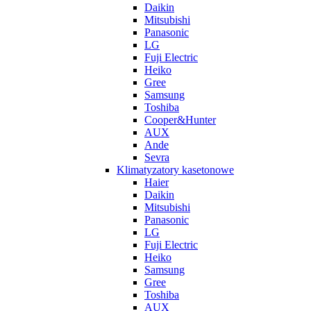
Daikin
Mitsubishi
Panasonic
LG
Fuji Electric
Heiko
Gree
Samsung
Toshiba
Cooper&Hunter
AUX
Ande
Sevra
Klimatyzatory kasetonowe
Haier
Daikin
Mitsubishi
Panasonic
LG
Fuji Electric
Heiko
Samsung
Gree
Toshiba
AUX