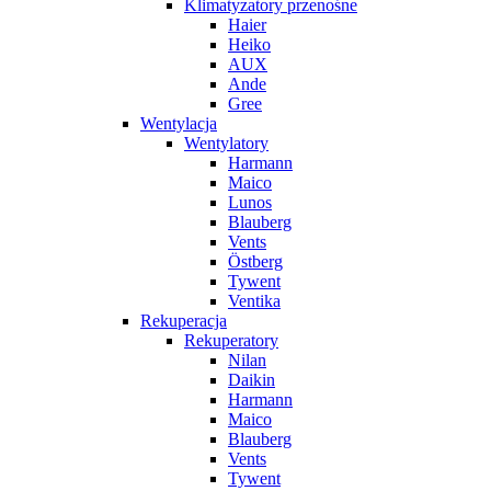
Klimatyzatory przenośne
Haier
Heiko
AUX
Ande
Gree
Wentylacja
Wentylatory
Harmann
Maico
Lunos
Blauberg
Vents
Östberg
Tywent
Ventika
Rekuperacja
Rekuperatory
Nilan
Daikin
Harmann
Maico
Blauberg
Vents
Tywent