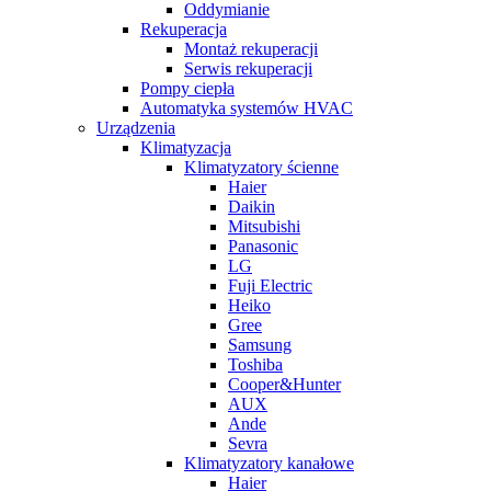
Oddymianie
Rekuperacja
Montaż rekuperacji
Serwis rekuperacji
Pompy ciepła
Automatyka systemów HVAC
Urządzenia
Klimatyzacja
Klimatyzatory ścienne
Haier
Daikin
Mitsubishi
Panasonic
LG
Fuji Electric
Heiko
Gree
Samsung
Toshiba
Cooper&Hunter
AUX
Ande
Sevra
Klimatyzatory kanałowe
Haier